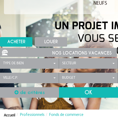
NEUFS
ACHETER
LOUER
NOS LOCATIONS VACANCES
TYPE DE BIEN
SECTEUR
VILLE/C.P.
BUDGET
de critères
Professionnels
Fonds de commerce