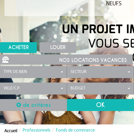
NEUFS
ACHETER
LOUER
NOS LOCATIONS VACANCES
TYPE DE BIEN
SECTEUR
VILLE/C.P.
BUDGET
de critères
Professionnels
Fonds de commerce