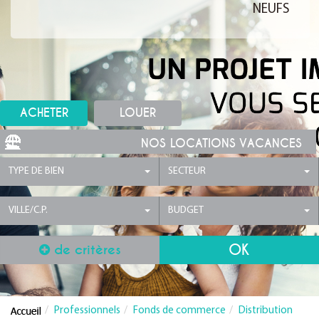
NEUFS
ACHETER
LOUER
NOS LOCATIONS VACANCES
TYPE DE BIEN
SECTEUR
VILLE/C.P.
BUDGET
de critères
Professionnels
Fonds de commerce
Distribution