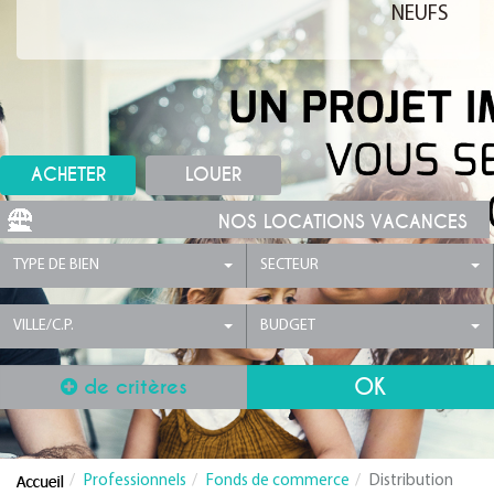
NEUFS
ACHETER
LOUER
NOS LOCATIONS VACANCES
TYPE DE BIEN
SECTEUR
VILLE/C.P.
BUDGET
de critères
Professionnels
Fonds de commerce
Distribution