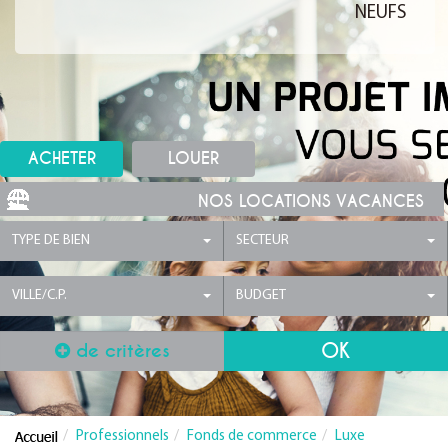
NEUFS
ACHETER
LOUER
NOS LOCATIONS VACANCES
TYPE DE BIEN
SECTEUR
VILLE/C.P.
BUDGET
de critères
Professionnels
Fonds de commerce
Luxe