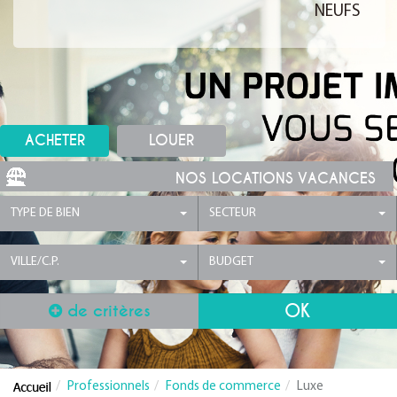
NEUFS
ACHETER
LOUER
NOS LOCATIONS VACANCES
TYPE DE BIEN
SECTEUR
VILLE/C.P.
BUDGET
de critères
Professionnels
Fonds de commerce
Luxe