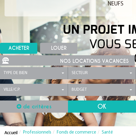
NEUFS
ACHETER
LOUER
NOS LOCATIONS VACANCES
TYPE DE BIEN
SECTEUR
VILLE/C.P.
BUDGET
de critères
Professionnels
Fonds de commerce
Santé