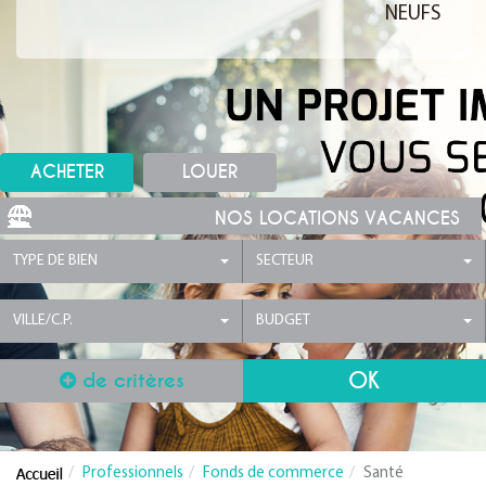
NEUFS
ACHETER
LOUER
NOS LOCATIONS VACANCES
TYPE DE BIEN
SECTEUR
VILLE/C.P.
BUDGET
de critères
Professionnels
Fonds de commerce
Santé