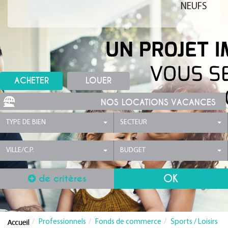
NEUFS
ACHETER
LOUER
NOS LOCATIONS VACANCES
TYPE DE BIEN
SECTEUR
VILLE/C.P.
BUDGET
de critères
Professionnels
Fonds de commerce
Sports / Loisirs