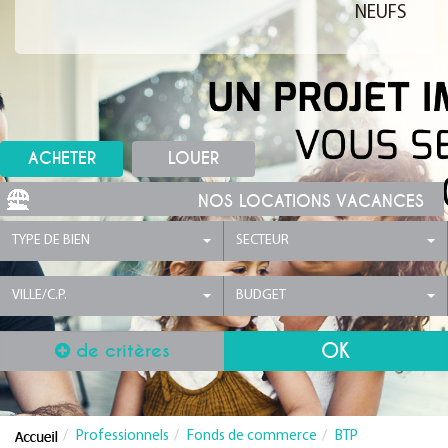
NEUFS
ACHETER
LOUER
NOS LOCATIONS VACANCES
TYPE DE BIEN
SECTEUR
VILLE/C.P.
BUDGET
de critères
Professionnels
Fonds de commerce
BTP