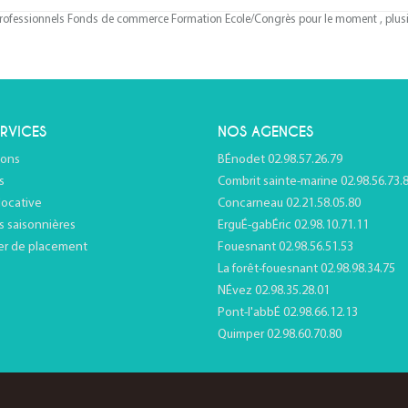
rofessionnels Fonds de commerce Formation Ecole/Congrès pour le moment , plusieu
RVICES
NOS AGENCES
ions
BÉnodet 02.98.57.26.79
s
Combrit sainte-marine 02.98.56.73.
locative
Concarneau 02.21.58.05.80
s saisonnières
ErguÉ-gabÉric 02.98.10.71.11
er de placement
Fouesnant 02.98.56.51.53
La forêt-fouesnant 02.98.98.34.75
NÉvez 02.98.35.28.01
Pont-l'abbÉ 02.98.66.12.13
Quimper 02.98.60.70.80