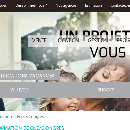
cueil
Qui sommes-nous ?
Nos agences
Estimation
Contactez-
VENTE
LOCATION
GESTION
PROG
 LOCATIONS VACANCES
VILLE/C.P.
BUDGET
mation
Ecole/Congrès
ORMATION ECOLE/CONGRÈS