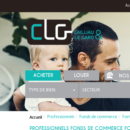
Ac
ACHETER
LOUER
NOS
TYPE DE BIEN
SECTEUR
Professionnels
Fonds de commerce
For
PROFESSIONNELS FONDS DE COMMERCE F