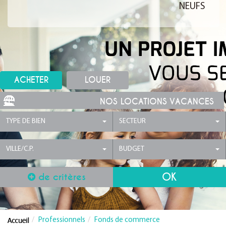
NEUFS
ACHETER
LOUER
NOS LOCATIONS VACANCES
TYPE DE BIEN
SECTEUR
VILLE/C.P.
BUDGET
de critères
Professionnels
Fonds de commerce