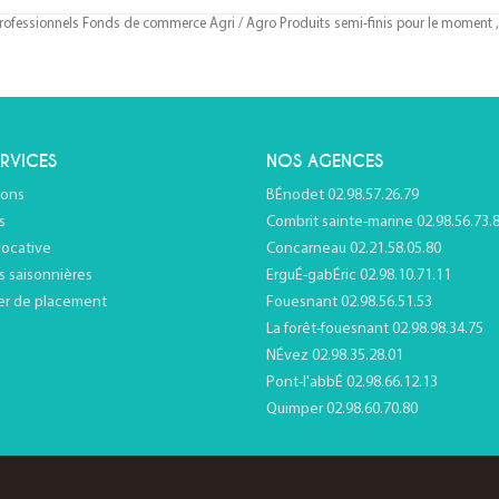
ofessionnels Fonds de commerce Agri / Agro Produits semi-finis pour le moment , p
RVICES
NOS AGENCES
ions
BÉnodet 02.98.57.26.79
s
Combrit sainte-marine 02.98.56.73.
locative
Concarneau 02.21.58.05.80
s saisonnières
ErguÉ-gabÉric 02.98.10.71.11
er de placement
Fouesnant 02.98.56.51.53
La forêt-fouesnant 02.98.98.34.75
NÉvez 02.98.35.28.01
Pont-l'abbÉ 02.98.66.12.13
Quimper 02.98.60.70.80