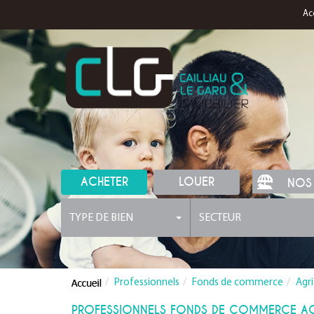
Ac
ACHETER
LOUER
NOS
TYPE DE BIEN
SECTEUR
Professionnels
Fonds de commerce
Agri
PROFESSIONNELS FONDS DE COMMERCE AGRI