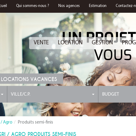
cueil
Qui sommes-nous ?
Nos agences
Estimation
Contactez-
VENTE
LOCATION
GESTION
PROG
 LOCATIONS VACANCES
VILLE/C.P.
BUDGET
 / Agro
Produits semi-finis
 / AGRO PRODUITS SEMI-FINIS