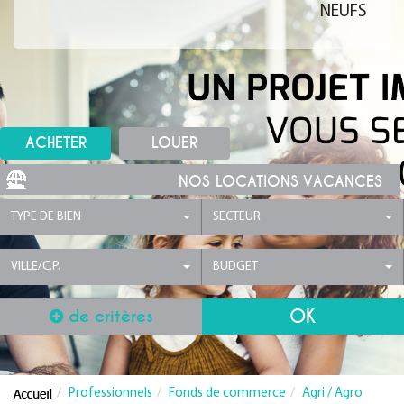
NEUFS
ACHETER
LOUER
NOS LOCATIONS VACANCES
TYPE DE BIEN
SECTEUR
VILLE/C.P.
BUDGET
de critères
Professionnels
Fonds de commerce
Agri / Agro