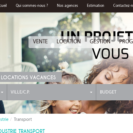
cueil
Qui sommes-nous ?
Nos agences
Estimation
Contactez-
VENTE
LOCATION
GESTION
PROG
 LOCATIONS VACANCES
VILLE/C.P.
BUDGET
strie
Transport
USTRIE TRANSPORT