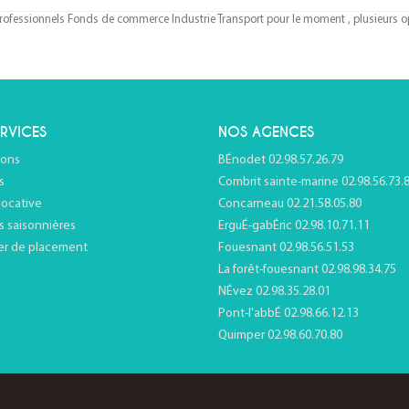
ofessionnels Fonds de commerce Industrie Transport pour le moment , plusieurs opt
RVICES
NOS AGENCES
ions
BÉnodet 02.98.57.26.79
s
Combrit sainte-marine 02.98.56.73.
locative
Concarneau 02.21.58.05.80
s saisonnières
ErguÉ-gabÉric 02.98.10.71.11
er de placement
Fouesnant 02.98.56.51.53
La forêt-fouesnant 02.98.98.34.75
NÉvez 02.98.35.28.01
Pont-l'abbÉ 02.98.66.12.13
Quimper 02.98.60.70.80