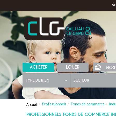
Ac
ACHETER
LOUER
NOS
TYPE DE BIEN
SECTEUR
Professionnels
Fonds de commerce
Indu
PROFESSIONNELS FONDS DE COMMERCE IND