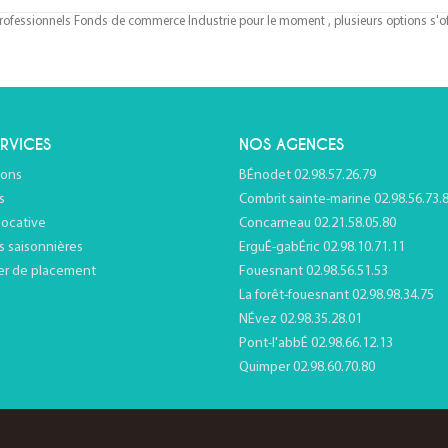
ofessionnels Fonds de commerce Industrie pour le moment , plusieurs options s'off
RVICES
NOS AGENCES
ions
BÉnodet 02.98.57.26.79
s
Combrit sainte-marine 02.98.56.73.
locative
Concarneau 02.21.58.05.80
s saisonnières
ErguÉ-gabÉric 02.98.10.71.11
er de placement
Fouesnant 02.98.56.51.53
La forêt-fouesnant 02.98.98.34.75
NÉvez 02.98.35.28.01
Pont-l'abbÉ 02.98.66.12.13
Quimper 02.98.60.70.80