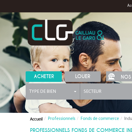
Ac
ACHETER
LOUER
NOS
TYPE DE BIEN
SECTEUR
Professionnels
Fonds de commerce
Indu
PROFESSIONNELS FONDS DE COMMERCE IND