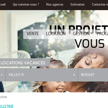
cueil
Qui sommes-nous ?
Nos agences
Estimation
Contactez-
VENTE
LOCATION
GESTION
PROG
 LOCATIONS VACANCES
VILLE/C.P.
BUDGET
strie
USTRIE