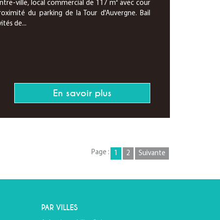
ntre-ville, local commercial de 117 m² avec cour
imité du parking de la Tour d'Auvergne. Bail
tés de...
En savoir plus
Page :
1
2
Suivante
PAR VILLES