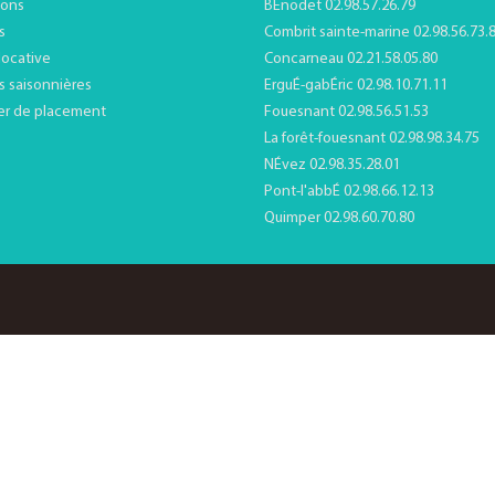
ions
BÉnodet 02.98.57.26.79
s
Combrit sainte-marine 02.98.56.73.
locative
Concarneau 02.21.58.05.80
s saisonnières
ErguÉ-gabÉric 02.98.10.71.11
er de placement
Fouesnant 02.98.56.51.53
La forêt-fouesnant 02.98.98.34.75
NÉvez 02.98.35.28.01
Pont-l'abbÉ 02.98.66.12.13
Quimper 02.98.60.70.80