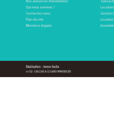
Nos annonces immobilières
Transact
Qui nous sommes ?
Location
Contactez-nous
Gestion 
Plan du site
Location
Mentions légales
Immobili
Réalisation : immo-facile
© CLG - CAILLIAU & LE GARO IMMOBILIER