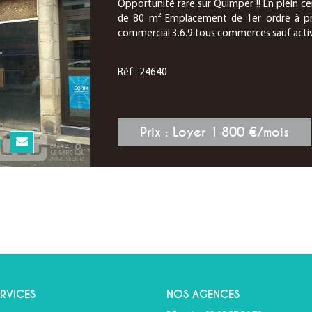
Opportunité rare sur Quimper !! En plein ce
de 80 m² Emplacement de 1er ordre à prox
commercial 3.6.9 tous commerces sauf activi
Réf : 24640
Prix : Loyer 1 800 €/mois
N
RVICES
NOS AGENCES