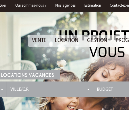
cueil
Qui sommes-nous ?
Nos agences
Estimation
Contactez-
VENTE
LOCATION
GESTION
PROG
 LOCATIONS VACANCES
VILLE/C.P.
BUDGET