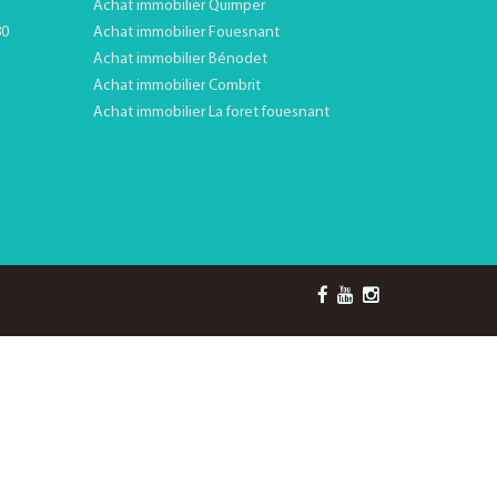
Achat immobilier Quimper
80
Achat immobilier Fouesnant
Achat immobilier Bénodet
Achat immobilier Combrit
Achat immobilier La foret fouesnant