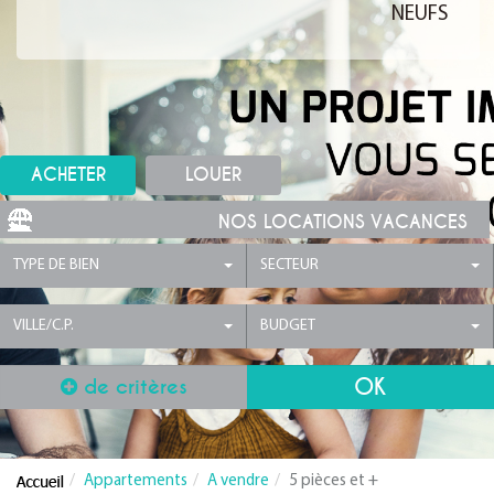
NEUFS
ACHETER
LOUER
NOS LOCATIONS VACANCES
TYPE DE BIEN
SECTEUR
VILLE/C.P.
BUDGET
de critères
Appartements
A vendre
5 pièces et +