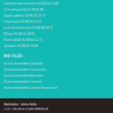
Combrit sainte-marine 02.98.56.73.80
Concarneau 02.21.58.05.80
ErguÉ-gabÉric 02.98.10.71.11
Fouesnant 02.98.56.51.53
La forêt-fouesnant 02.98.98.34.75
NÉvez 02.98.35.28.01
Pont-l'abbÉ 02.98.66.12.13
Quimper 02.98.60.70.80
PAR VILLES
Achat immobilier Quimper
Achat immobilier Fouesnant
Achat immobilier Bénodet
Achat immobilier Combrit
Achat immobilier La foret fouesnant
Réalisation : immo-facile
© CLG - CAILLIAU & LE GARO IMMOBILIER