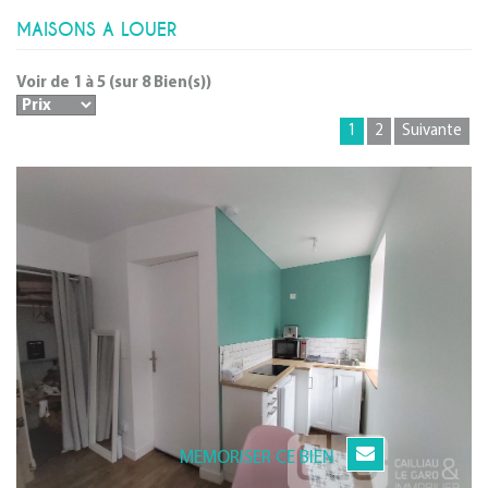
MAISONS A LOUER
Voir de
1
à
5
(sur
8
Bien(s))
1
2
Suivante
MEMORISER CE BIEN