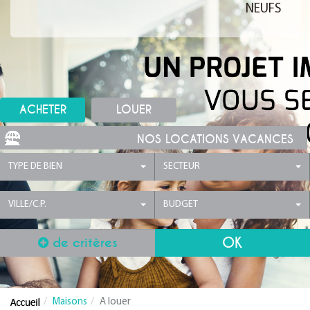
NEUFS
ACHETER
LOUER
NOS LOCATIONS VACANCES
TYPE DE BIEN
SECTEUR
VILLE/C.P.
BUDGET
de critères
Maisons
A louer