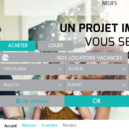
NEUFS
ACHETER
LOUER
NOS LOCATIONS VACANCES
TYPE DE BIEN
SECTEUR
VILLE/C.P.
BUDGET
de critères
Maisons
A vendre
Moulins