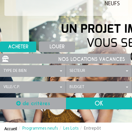
NEUFS
ACHETER
LOUER
NOS LOCATIONS VACANCES
TYPE DE BIEN
SECTEUR
VILLE/C.P.
BUDGET
de critères
Programmes neufs
Les Lots
Entrepôt