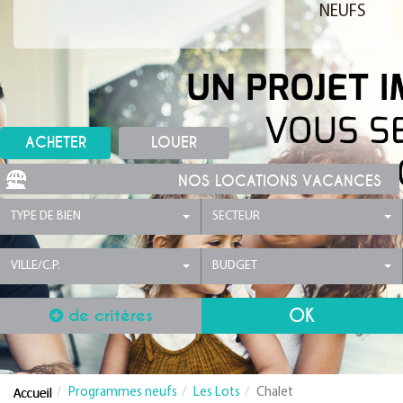
NEUFS
ACHETER
LOUER
NOS LOCATIONS VACANCES
TYPE DE BIEN
SECTEUR
VILLE/C.P.
BUDGET
de critères
Programmes neufs
Les Lots
Chalet