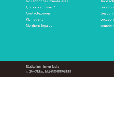
Nos annonces immobilières
Transact
Qui nous sommes ?
Location
Contactez-nous
Gestion 
Plan du site
Location
Mentions légales
Immobili
Réalisation : immo-facile
© CLG - CAILLIAU & LE GARO IMMOBILIER