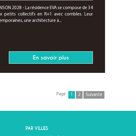
ISON 2028 - La résidence EVA se compose de 34
x petits collectifs en R+1 avec combles. Leur
mporaines, une architecture à...
En savoir plus
Page :
1
2
Suivante
PAR VILLES