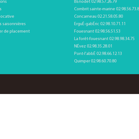
ions
BÉnodet 02.98.57.26.79
s
Combrit sainte-marine 02.98.56.73.
locative
Concarneau 02.21.58.05.80
s saisonnières
ErguÉ-gabÉric 02.98.10.71.11
er de placement
Fouesnant 02.98.56.51.53
La forêt-fouesnant 02.98.98.34.75
NÉvez 02.98.35.28.01
Pont-l'abbÉ 02.98.66.12.13
Quimper 02.98.60.70.80