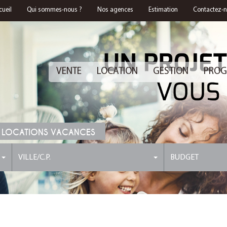
cueil
Qui sommes-nous ?
Nos agences
Estimation
Contactez-
VENTE
LOCATION
GESTION
PROG
 LOCATIONS VACANCES
VILLE/C.P.
BUDGET