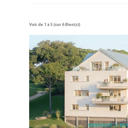
Voir de
1
à
5
(sur
6
Bien(s))
MEMORISER CE BIE