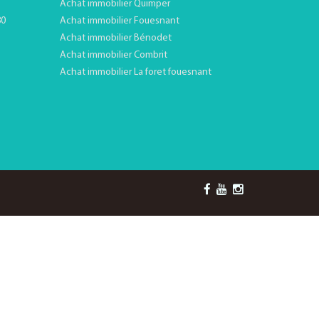
Achat immobilier Quimper
80
Achat immobilier Fouesnant
Achat immobilier Bénodet
Achat immobilier Combrit
Achat immobilier La foret fouesnant