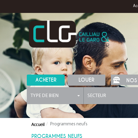
Ac
ACHETER
LOUER
NOS
TYPE DE BIEN
SECTEUR
Programmes neufs
PROGRAMMES NEUFS