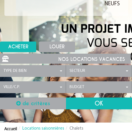
NEUFS
ACHETER
LOUER
NOS LOCATIONS VACANCES
TYPE DE BIEN
SECTEUR
VILLE/C.P.
BUDGET
de critères
Locations saisonnières
Chalets