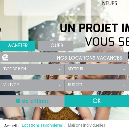
NEUFS
ACHETER
LOUER
NOS LOCATIONS VACANCES
TYPE DE BIEN
SECTEUR
VILLE/C.P.
BUDGET
de critères
Locations saisonnières
Maisons individuelles