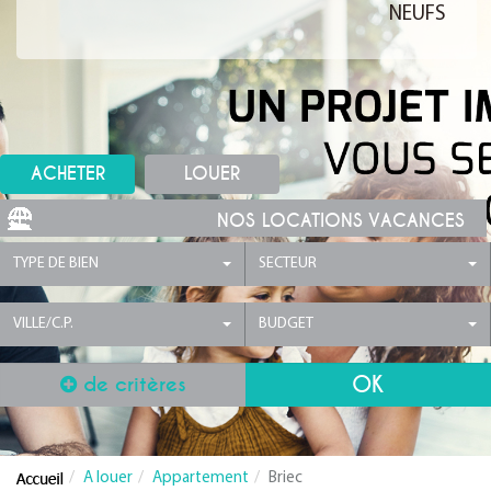
NEUFS
ACHETER
LOUER
NOS LOCATIONS VACANCES
TYPE DE BIEN
SECTEUR
VILLE/C.P.
BUDGET
de critères
A louer
Appartement
Briec