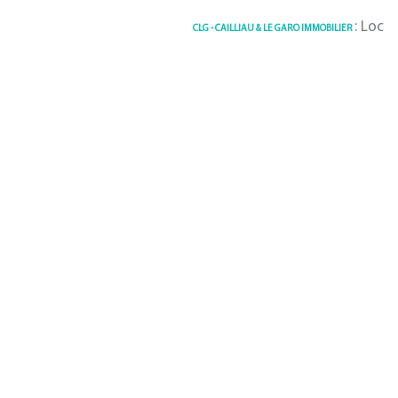
: Locati
CLG - CAILLIAU & LE GARO IMMOBILIER