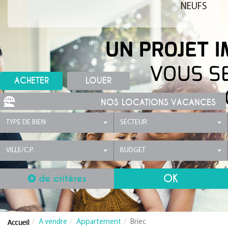
NEUFS
ACHETER
LOUER
NOS LOCATIONS VACANCES
TYPE DE BIEN
SECTEUR
VILLE/C.P.
BUDGET
de critères
A vendre
Appartement
Briec