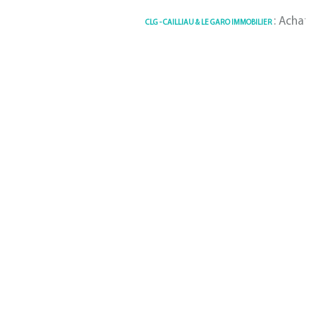
: Achat / V
CLG - CAILLIAU & LE GARO IMMOBILIER