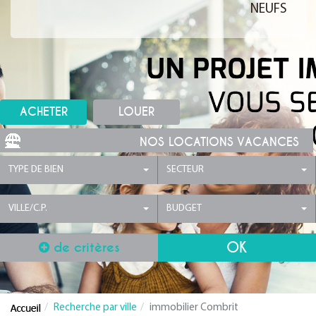
NEUFS
ACHETER
LOUER
NOS LOCATIONS VACANCES
TYPE DE BIEN
SECTEUR
VILLE/C.P.
BUDGET
de critères
Recherche par ville
immobilier Combrit