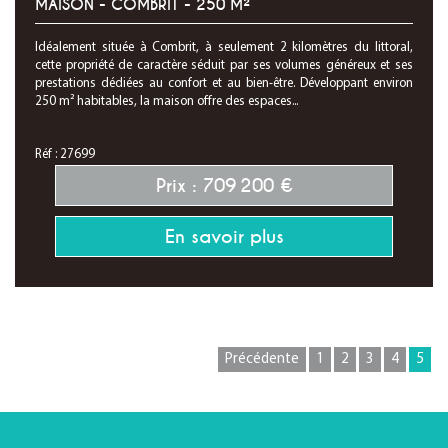
MAISON - COMBRIT - 250 M²
Idéalement située à Combrit, à seulement 2 kilomètres du littoral,
cette propriété de caractère séduit par ses volumes généreux et ses
prestations dédiées au confort et au bien-être. Développant environ
250 m² habitables, la maison offre des espaces...
Réf : 27699
Prix : 709 200 €
En savoir plus
Précédente
1
2
3
4
5