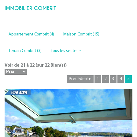
IMMOBILIER COMBRIT
Appartement Combrit (4)
Maison Combrit (15)
Terrain Combrit (3)
Tous les secteurs
Voir de
21
à
22
(sur
22
Bien(s))
Précédente
1
2
3
4
5