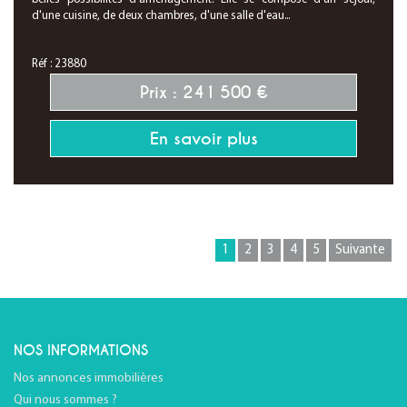
d'une cuisine, de deux chambres, d'une salle d'eau...
Réf : 23880
Prix : 241 500 €
En savoir plus
1
2
3
4
5
Suivante
NOS INFORMATIONS
Nos annonces immobilières
Qui nous sommes ?