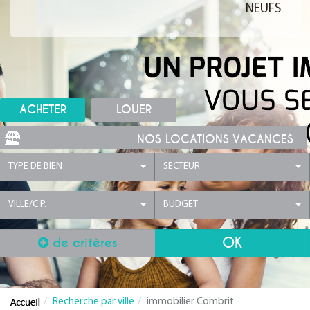
NEUFS
ACHETER
LOUER
NOS LOCATIONS VACANCES
TYPE DE BIEN
SECTEUR
VILLE/C.P.
BUDGET
de critères
Recherche par ville
immobilier Combrit