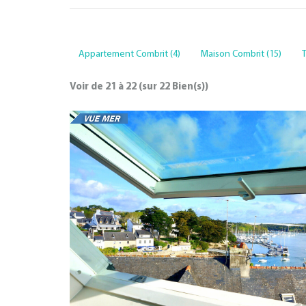
Appartement Combrit (4)
Maison Combrit (15)
T
Voir de
21
à
22
(sur
22
Bien(s))