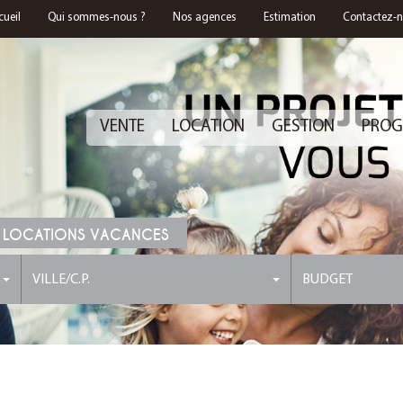
cueil
Qui sommes-nous ?
Nos agences
Estimation
Contactez-
VENTE
LOCATION
GESTION
PROG
 LOCATIONS VACANCES
VILLE/C.P.
BUDGET