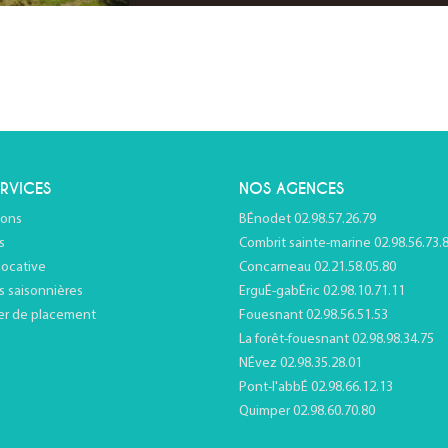
RVICES
NOS AGENCES
ions
BÉnodet 02.98.57.26.79
s
Combrit sainte-marine 02.98.56.73.
locative
Concarneau 02.21.58.05.80
s saisonnières
ErguÉ-gabÉric 02.98.10.71.11
er de placement
Fouesnant 02.98.56.51.53
La forêt-fouesnant 02.98.98.34.75
NÉvez 02.98.35.28.01
Pont-l'abbÉ 02.98.66.12.13
Quimper 02.98.60.70.80