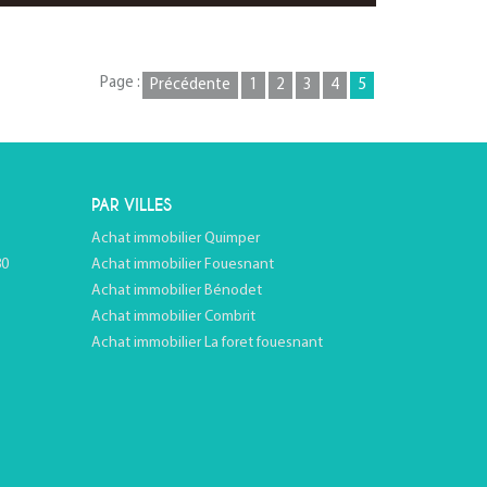
Page :
Précédente
1
2
3
4
5
PAR VILLES
Achat immobilier Quimper
80
Achat immobilier Fouesnant
Achat immobilier Bénodet
Achat immobilier Combrit
Achat immobilier La foret fouesnant