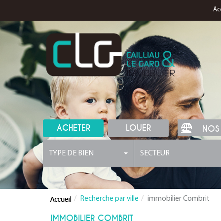
Ac
ACHETER
LOUER
NOS
TYPE DE BIEN
SECTEUR
Recherche par ville
immobilier Combrit
IMMOBILIER COMBRIT