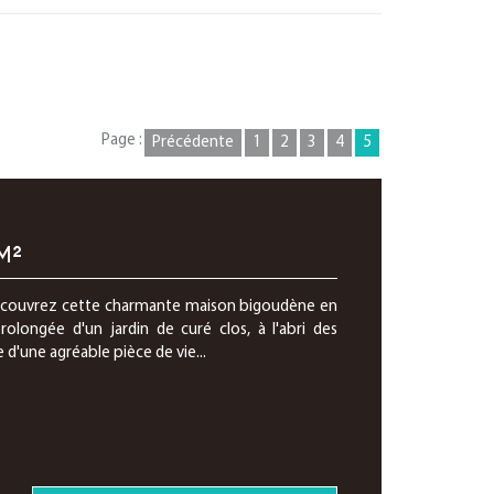
Page :
Précédente
1
2
3
4
5
M²
découvrez cette charmante maison bigoudène en
olongée d'un jardin de curé clos, à l'abri des
d'une agréable pièce de vie...