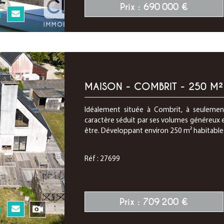
Prix : 690 000 €
N
MAISON - COMBRIT - 250 M²
Idéalement située à Combrit, à seulement
caractère séduit par ses volumes généreux e
être. Développant environ 250 m² habitables,
Réf : 27699
Prix : 709 200 €
N