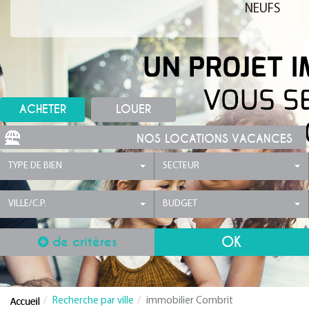
NEUFS
ACHETER
LOUER
NOS LOCATIONS VACANCES
TYPE DE BIEN
SECTEUR
VILLE/C.P.
BUDGET
de critères
Recherche par ville
immobilier Combrit