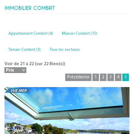
IMMOBILIER COMBRIT
Appartement Combrit (4)
Maison Combrit (15)
Terrain Combrit (3)
Tous les secteurs
Voir de
21
à
22
(sur
22
Bien(s))
Précédente
1
2
3
4
5