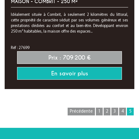
MAISON - COMBRIT - 250 M²
Idéalement située à Combrit, à seulement 2 kilomètres du littoral,
cette propriété de caractère séduit par ses volumes généreux et ses
prestations dédiées au confort et au bien-être. Développant environ
250 m² habitables, la maison offre des espaces...
Réf : 27699
Prix : 709 200 €
En savoir plus
Précédente
1
2
3
4
5