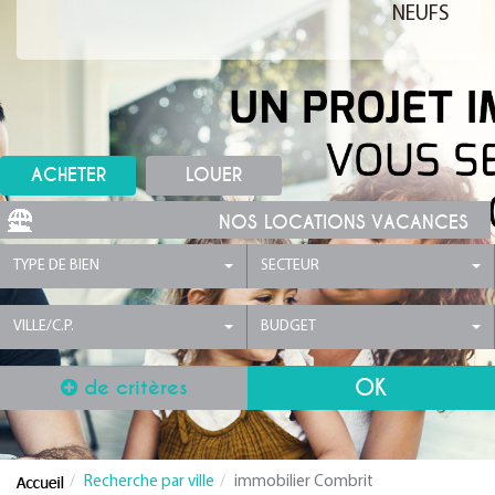
NEUFS
ACHETER
LOUER
NOS LOCATIONS VACANCES
TYPE DE BIEN
SECTEUR
VILLE/C.P.
BUDGET
de critères
Recherche par ville
immobilier Combrit