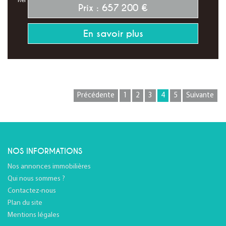
Réf : 7597
Prix : 657 200 €
En savoir plus
Précédente
1
2
3
4
5
Suivante
NOS INFORMATIONS
Nos annonces immobilières
Qui nous sommes ?
Contactez-nous
Plan du site
Mentions légales