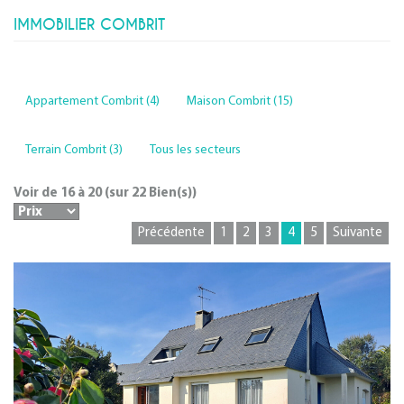
IMMOBILIER COMBRIT
Appartement Combrit (4)
Maison Combrit (15)
Terrain Combrit (3)
Tous les secteurs
Voir de
16
à
20
(sur
22
Bien(s))
Précédente
1
2
3
4
5
Suivante