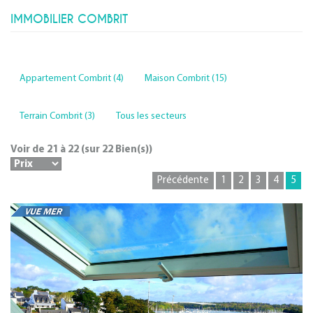
IMMOBILIER COMBRIT
Appartement Combrit (4)
Maison Combrit (15)
Terrain Combrit (3)
Tous les secteurs
Voir de
21
à
22
(sur
22
Bien(s))
Précédente
1
2
3
4
5