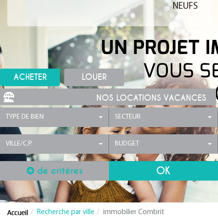
NEUFS
ACHETER
LOUER
NOS LOCATIONS VACANCES
TYPE DE BIEN
SECTEUR
VILLE/C.P.
BUDGET
de critères
Recherche par ville
immobilier Combrit