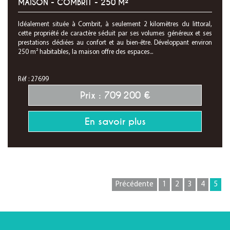
MAISON - COMBRIT - 250 M²
Idéalement située à Combrit, à seulement 2 kilomètres du littoral,
cette propriété de caractère séduit par ses volumes généreux et ses
prestations dédiées au confort et au bien-être. Développant environ
250 m² habitables, la maison offre des espaces...
Réf : 27699
Prix : 709 200 €
En savoir plus
Précédente
1
2
3
4
5