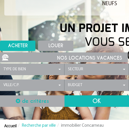
NEUFS
ACHETER
LOUER
NOS LOCATIONS VACANCES
TYPE DE BIEN
SECTEUR
VILLE/C.P.
BUDGET
de critères
Recherche par ville
immobilier Concarneau