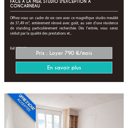
FACE À LA MER, STUDIO D'EXCEPTION À
CONCARNEAU
Offrez-vous un cadre de vie rare avec ce magnifique studio meublé
de 37,49 m², entièrement rénové avec goût, au sein d'une résidence
de standing particulièrement recherchée. Dès l'entrée, vous serez
séduit par la qualité des prestations et...
Réf : 28131
Prix : Loyer 790 €/mois
En savoir plus