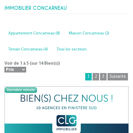
IMMOBILIER CONCARNEAU
Appartement Concarneau (8)
Maison Concarneau (2)
Terrain Concarneau (4)
Tous les secteurs
Voir de
1
à
5
(sur
14
Bien(s))
1
2
3
Suivante