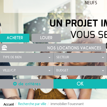
NEUFS
ACHETER
LOUER
NOS LOCATIONS VACANCES
TYPE DE BIEN
SECTEUR
VILLE/C.P.
BUDGET
de critères
Recherche par ville
immobilier Fouesnant