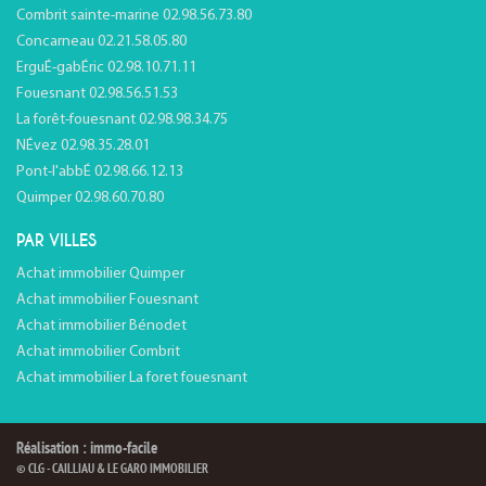
Combrit sainte-marine 02.98.56.73.80
Concarneau 02.21.58.05.80
ErguÉ-gabÉric 02.98.10.71.11
Fouesnant 02.98.56.51.53
La forêt-fouesnant 02.98.98.34.75
NÉvez 02.98.35.28.01
Pont-l'abbÉ 02.98.66.12.13
Quimper 02.98.60.70.80
PAR VILLES
Achat immobilier Quimper
Achat immobilier Fouesnant
Achat immobilier Bénodet
Achat immobilier Combrit
Achat immobilier La foret fouesnant
Réalisation : immo-facile
© CLG - CAILLIAU & LE GARO IMMOBILIER