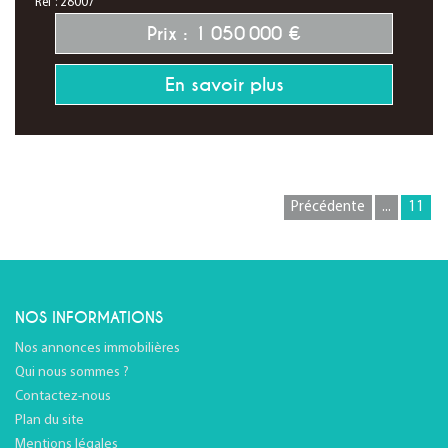
Réf : 28007
Prix : 1 050 000 €
En savoir plus
Précédente
...
11
NOS INFORMATIONS
Nos annonces immobilières
Qui nous sommes ?
Contactez-nous
Plan du site
Mentions légales