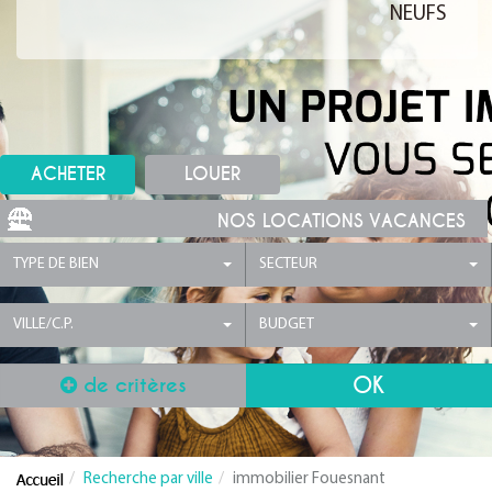
NEUFS
ACHETER
LOUER
NOS LOCATIONS VACANCES
TYPE DE BIEN
SECTEUR
VILLE/C.P.
BUDGET
de critères
Recherche par ville
immobilier Fouesnant