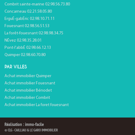
Combrit sainte-marine 02.98.56.73.80
Concarneau 02.21.58.05.80
ErguÉ-gabÉric 02.98.10.71.11
Fouesnant 02.98.56.51.53
La forêt-fouesnant 02.98.98.34.75
NÉvez 02.98.35.28.01
Pont-l'abbÉ 02.98.66.12.13
Quimper 02.98.60.70.80
PAR VILLES
Achat immobilier Quimper
Achat immobilier Fouesnant
Achat immobilier Bénodet
Achat immobilier Combrit
Achat immobilier La foret fouesnant
Réalisation : immo-facile
© CLG - CAILLIAU & LE GARO IMMOBILIER