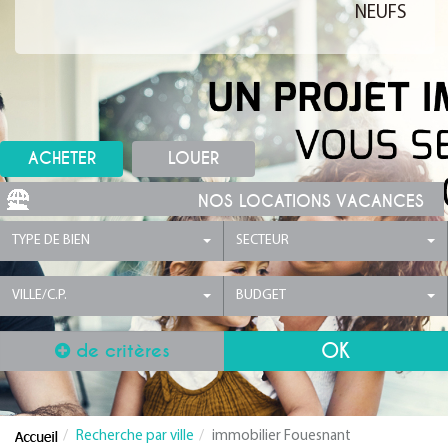
NEUFS
ACHETER
LOUER
NOS LOCATIONS VACANCES
TYPE DE BIEN
SECTEUR
VILLE/C.P.
BUDGET
de critères
Recherche par ville
immobilier Fouesnant