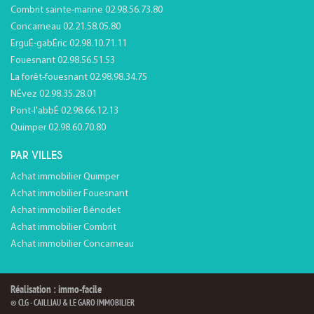
Combrit sainte-marine 02.98.56.73.80
Concarneau 02.21.58.05.80
ErguÉ-gabÉric 02.98.10.71.11
Fouesnant 02.98.56.51.53
La forêt-fouesnant 02.98.98.34.75
NÉvez 02.98.35.28.01
Pont-l'abbÉ 02.98.66.12.13
Quimper 02.98.60.70.80
PAR VILLES
Achat immobilier Quimper
Achat immobilier Fouesnant
Achat immobilier Bénodet
Achat immobilier Combrit
Achat immobilier Concarneau
Réalisation : immo-facile
© CLG - CAILLIAU & LE GARO IMMOBILIER