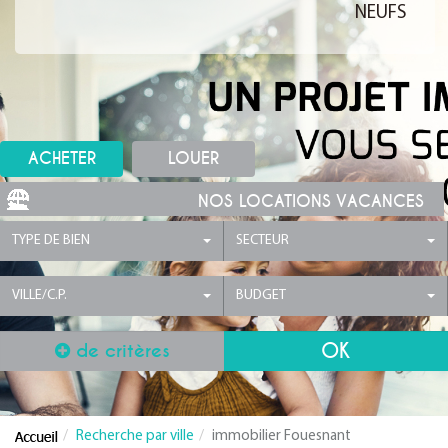
NEUFS
ACHETER
LOUER
NOS LOCATIONS VACANCES
TYPE DE BIEN
SECTEUR
VILLE/C.P.
BUDGET
de critères
Recherche par ville
immobilier Fouesnant