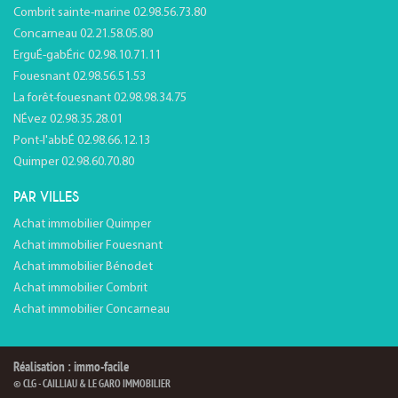
Combrit sainte-marine 02.98.56.73.80
Concarneau 02.21.58.05.80
ErguÉ-gabÉric 02.98.10.71.11
Fouesnant 02.98.56.51.53
La forêt-fouesnant 02.98.98.34.75
NÉvez 02.98.35.28.01
Pont-l'abbÉ 02.98.66.12.13
Quimper 02.98.60.70.80
PAR VILLES
Achat immobilier Quimper
Achat immobilier Fouesnant
Achat immobilier Bénodet
Achat immobilier Combrit
Achat immobilier Concarneau
Réalisation : immo-facile
© CLG - CAILLIAU & LE GARO IMMOBILIER