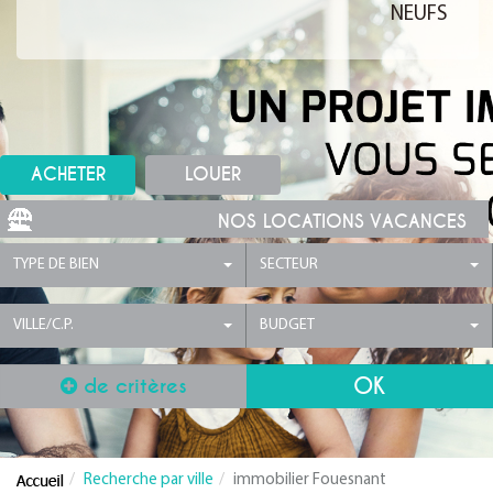
NEUFS
ACHETER
LOUER
NOS LOCATIONS VACANCES
TYPE DE BIEN
SECTEUR
VILLE/C.P.
BUDGET
de critères
Recherche par ville
immobilier Fouesnant