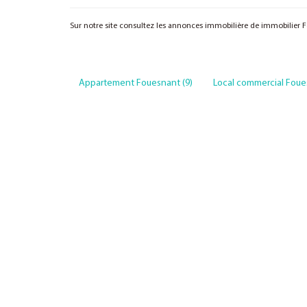
Sur notre site consultez les annonces immobilière de immobilier
Appartement Fouesnant (9)
Local commercial Foue
Voir de
1
à
5
(sur
47
Bien(s))