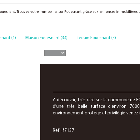
 Fouesnant. Trouvez votre immobilier sur Fouesnant grâce aux annonces immobilières
snant (1)
Maison Fouesnant (34)
Terrain Fouesnant (3)
TERRAIN FOUESNANT, NON C
A découvrir, très rare sur la commune de 
d'une très belle surface d'environ 760
environnement protégé et privilégié venez im
Réf : f7137