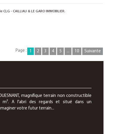
 de CLG - CAILLIAU & LE GARO IMMOBILIER.
Page :
1
2
3
4
5
...
10
Suivante
ONSTRUCTIBLE
FOUESNANT, magnifique terrain non constructible
0 m². A l'abri des regards et situé dans un
aginer votre futur terrain...