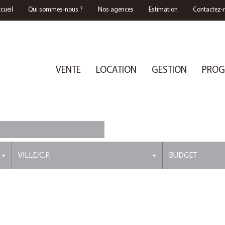
cueil
Qui sommes-nous ?
Nos agences
Estimation
Contactez-
VENTE
LOCATION
GESTION
PROG
 LOCATIONS VACANCES
VILLE/C.P.
BUDGET
MMOBILIER A VENDRE À FOUESNANT