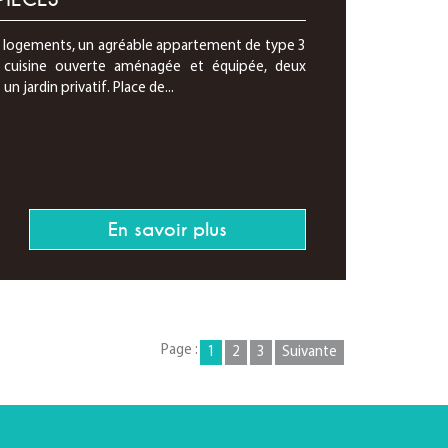
 4 logements, un agréable appartement de type 3
 cuisine ouverte aménagée et équipée, deux
n jardin privatif. Place de...
En savoir plus
Page :
1
2
3
Suivante