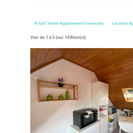
Achat / Vente Appartement Fouesnant
Location A
Voir de
1
à
5
(sur
14
Bien(s))