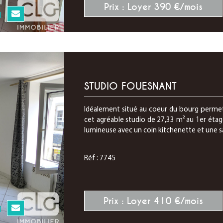
Prix : Loyer 390 €/mois
N
STUDIO FOUESNANT
Idéalement situé au coeur du bourg permet
cet agréable studio de 27,33 m² au 1er étag
lumineuse avec un coin kitchenette et une sal
Réf : 7745
Prix : Loyer 410 €/mois
N