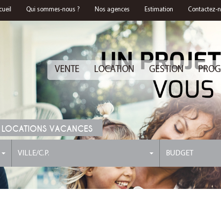
cueil
Qui sommes-nous ?
Nos agences
Estimation
Contactez-
VENTE
LOCATION
GESTION
PROG
 LOCATIONS VACANCES
VILLE/C.P.
BUDGET