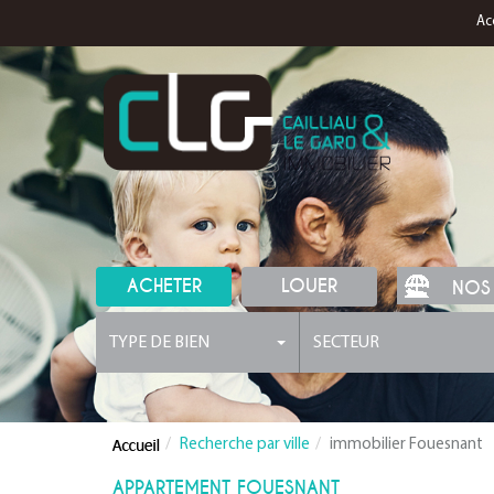
Ac
ACHETER
LOUER
NOS
TYPE DE BIEN
SECTEUR
Recherche par ville
immobilier Fouesnant
APPARTEMENT FOUESNANT