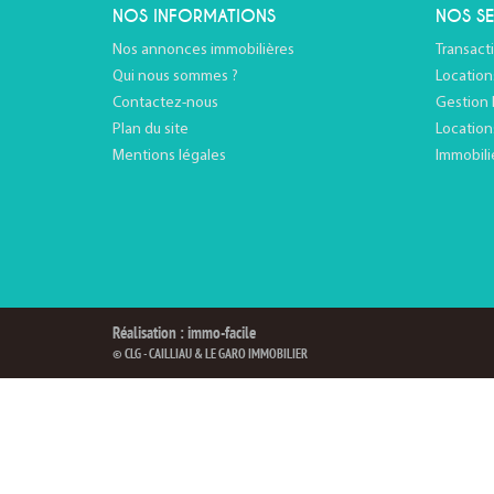
NOS INFORMATIONS
NOS SE
Nos annonces immobilières
Transact
Qui nous sommes ?
Location
Contactez-nous
Gestion 
Plan du site
Location
Mentions légales
Immobili
Réalisation : immo-facile
© CLG - CAILLIAU & LE GARO IMMOBILIER