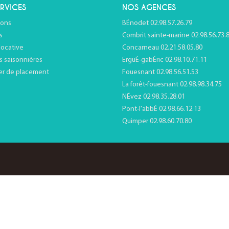
RVICES
NOS AGENCES
ions
BÉnodet 02.98.57.26.79
s
Combrit sainte-marine 02.98.56.73.
locative
Concarneau 02.21.58.05.80
s saisonnières
ErguÉ-gabÉric 02.98.10.71.11
er de placement
Fouesnant 02.98.56.51.53
La forêt-fouesnant 02.98.98.34.75
NÉvez 02.98.35.28.01
Pont-l'abbÉ 02.98.66.12.13
Quimper 02.98.60.70.80