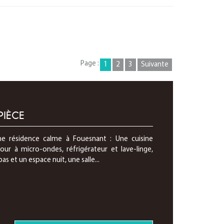
Page :
1
2
3
Suivante
PIÈCE
e résidence calme à Fouesnant : Une cuisine
ur à micro-ondes, réfrigérateur et lave-linge,
s et un espace nuit, une salle...