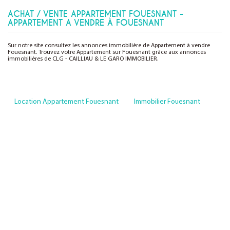
ACHAT / VENTE APPARTEMENT FOUESNANT -
APPARTEMENT A VENDRE À FOUESNANT
Sur notre site consultez les annonces immobilière de Appartement à vendre
Fouesnant. Trouvez votre Appartement sur Fouesnant grâce aux annonces
immobilières de CLG - CAILLIAU & LE GARO IMMOBILIER.
Location Appartement Fouesnant
Immobilier Fouesnant
Voir de
1
à
5
(sur
9
Bien(s))
1
2
Suivante