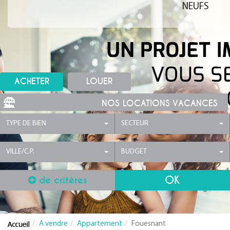
NEUFS
ACHETER
LOUER
NOS LOCATIONS VACANCES
TYPE DE BIEN
SECTEUR
VILLE/C.P.
BUDGET
de critères
A vendre
Appartement
Fouesnant