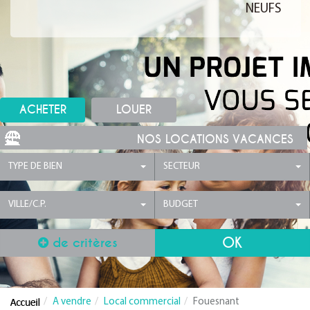
NEUFS
ACHETER
LOUER
NOS LOCATIONS VACANCES
TYPE DE BIEN
SECTEUR
VILLE/C.P.
BUDGET
de critères
A vendre
Local commercial
Fouesnant