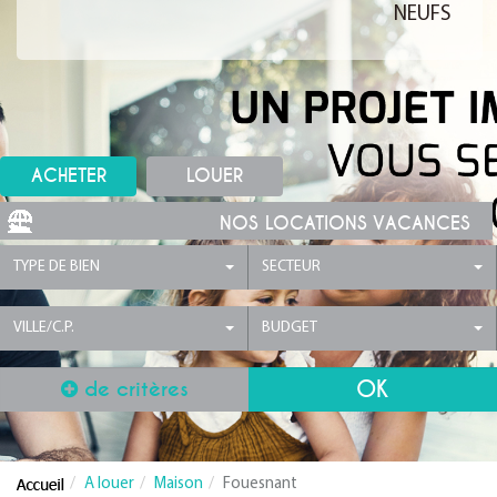
NEUFS
ACHETER
LOUER
NOS LOCATIONS VACANCES
TYPE DE BIEN
SECTEUR
VILLE/C.P.
BUDGET
de critères
A louer
Maison
Fouesnant