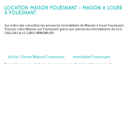
LOCATION MAISON FOUESNANT - MAISON A LOUER
À FOUESNANT
Sur notre site consultez les annonces immobilière de Maison à louer Fouesnant.
Trouvez votre Maison sur Fouesnant grâce aux annonces immobilières de CLG -
CAILLIAU & LE GARO IMMOBILIER.
Achat / Vente Maison Fouesnant
Immobilier Fouesnant
Nous n'avons pas de biens à vous proposer dans la catégorie pour le
moment , plusieurs options s'offrent à vous :
Transmettez-nous votre demande
NOS INFORMATIONS
Nos annonces immobilières
Qui nous sommes ?
Contactez-nous