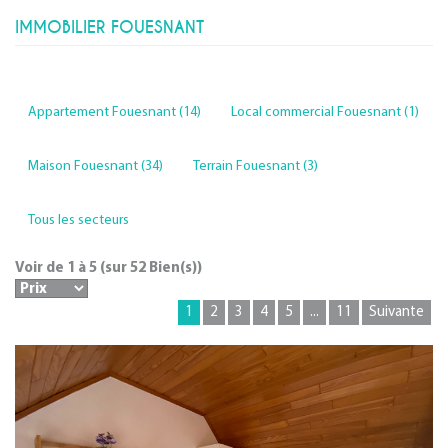
IMMOBILIER FOUESNANT
Appartement Fouesnant (14)
Local commercial Fouesnant (1)
Maison Fouesnant (34)
Terrain Fouesnant (3)
Tous les secteurs
Voir de
1
à
5
(sur
52
Bien(s))
1
2
3
4
5
...
11
Suivante