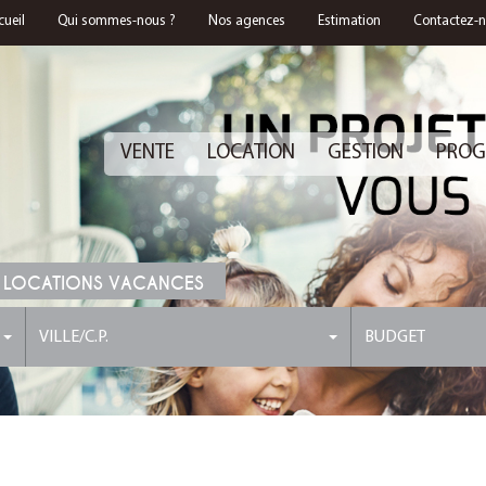
cueil
Qui sommes-nous ?
Nos agences
Estimation
Contactez-
VENTE
LOCATION
GESTION
PROG
 LOCATIONS VACANCES
VILLE/C.P.
BUDGET