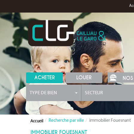
Ac
ACHETER
LOUER
NOS
TYPE DE BIEN
SECTEUR
Recherche par ville
immobilier Fouesnant
IMMOBILIER FOUESNANT