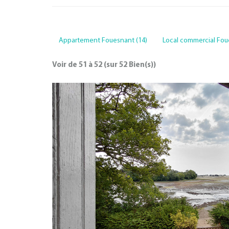
Appartement Fouesnant (14)
Local commercial Fou
Voir de
51
à
52
(sur
52
Bien(s))