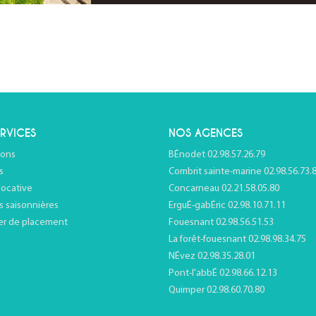
RVICES
NOS AGENCES
ions
BÉnodet 02.98.57.26.79
s
Combrit sainte-marine 02.98.56.73.
locative
Concarneau 02.21.58.05.80
s saisonnières
ErguÉ-gabÉric 02.98.10.71.11
er de placement
Fouesnant 02.98.56.51.53
La forêt-fouesnant 02.98.98.34.75
NÉvez 02.98.35.28.01
Pont-l'abbÉ 02.98.66.12.13
Quimper 02.98.60.70.80