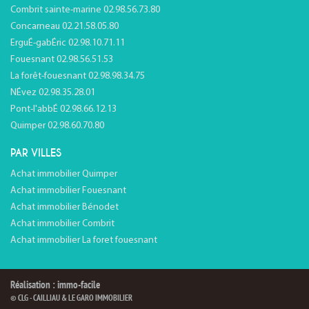
Combrit sainte-marine 02.98.56.73.80
Concarneau 02.21.58.05.80
ErguÉ-gabÉric 02.98.10.71.11
Fouesnant 02.98.56.51.53
La forêt-fouesnant 02.98.98.34.75
NÉvez 02.98.35.28.01
Pont-l'abbÉ 02.98.66.12.13
Quimper 02.98.60.70.80
PAR VILLES
Achat immobilier Quimper
Achat immobilier Fouesnant
Achat immobilier Bénodet
Achat immobilier Combrit
Achat immobilier La foret fouesnant
Réalisation : immo-facile
© CLG - CAILLIAU & LE GARO IMMOBILIER