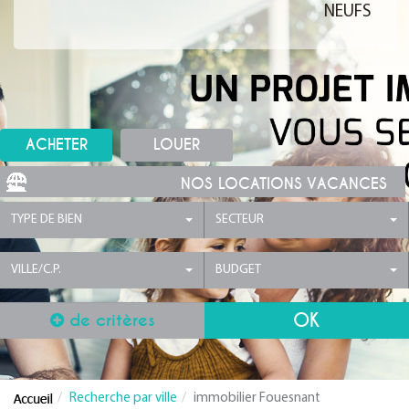
NEUFS
ACHETER
LOUER
NOS LOCATIONS VACANCES
TYPE DE BIEN
SECTEUR
VILLE/C.P.
BUDGET
de critères
Recherche par ville
immobilier Fouesnant