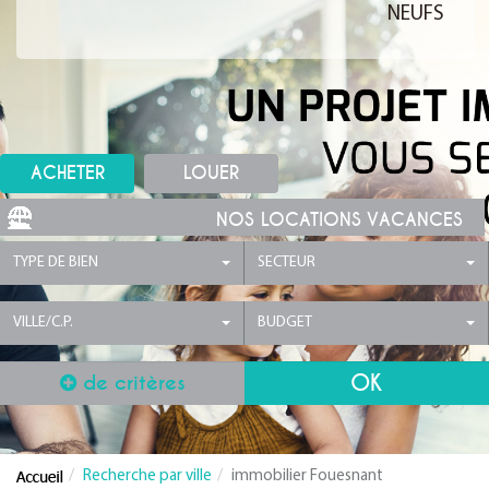
NEUFS
ACHETER
LOUER
NOS LOCATIONS VACANCES
TYPE DE BIEN
SECTEUR
VILLE/C.P.
BUDGET
de critères
Recherche par ville
immobilier Fouesnant