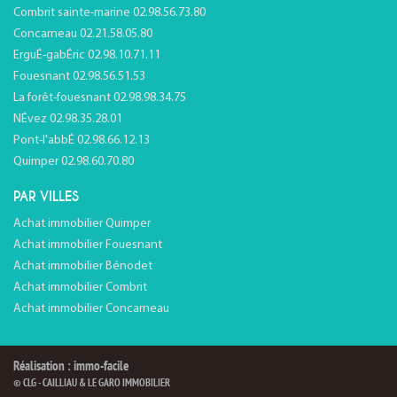
Combrit sainte-marine 02.98.56.73.80
Concarneau 02.21.58.05.80
ErguÉ-gabÉric 02.98.10.71.11
Fouesnant 02.98.56.51.53
La forêt-fouesnant 02.98.98.34.75
NÉvez 02.98.35.28.01
Pont-l'abbÉ 02.98.66.12.13
Quimper 02.98.60.70.80
PAR VILLES
Achat immobilier Quimper
Achat immobilier Fouesnant
Achat immobilier Bénodet
Achat immobilier Combrit
Achat immobilier Concarneau
Réalisation : immo-facile
© CLG - CAILLIAU & LE GARO IMMOBILIER