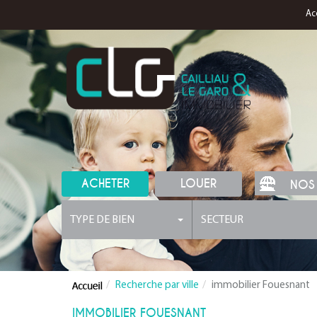
Ac
ACHETER
LOUER
NOS
TYPE DE BIEN
SECTEUR
Recherche par ville
immobilier Fouesnant
IMMOBILIER FOUESNANT