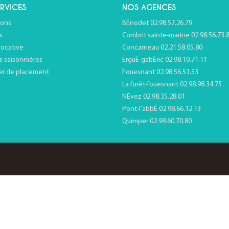
RVICES
NOS AGENCES
ions
BÉnodet 02.98.57.26.79
s
Combrit sainte-marine 02.98.56.73.
locative
Concarneau 02.21.58.05.80
s saisonnières
ErguÉ-gabÉric 02.98.10.71.11
er de placement
Fouesnant 02.98.56.51.53
La forêt-fouesnant 02.98.98.34.75
NÉvez 02.98.35.28.01
Pont-l'abbÉ 02.98.66.12.13
Quimper 02.98.60.70.80