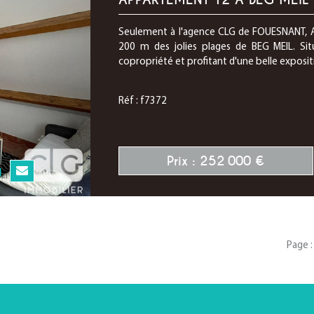
Seulement à l'agence CLG de FOUESNANT, A
200 m des jolies plages de BEG MEIL. Si
copropriété et profitant d'une belle exposit
Réf : f7372
Prix : 252 000 €
N
Page :