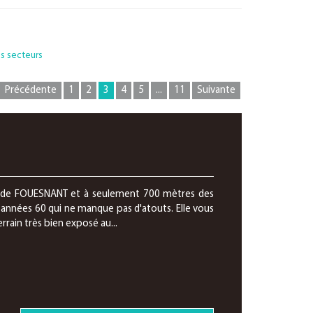
es secteurs
Précédente
1
2
3
4
5
...
11
Suivante
le de FOUESNANT et à seulement 700 mètres des
années 60 qui ne manque pas d'atouts. Elle vous
errain très bien exposé au...