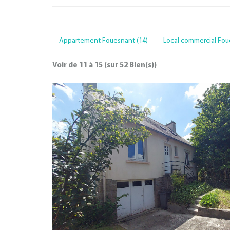
Appartement Fouesnant (14)
Local commercial Fou
Voir de
11
à
15
(sur
52
Bien(s))