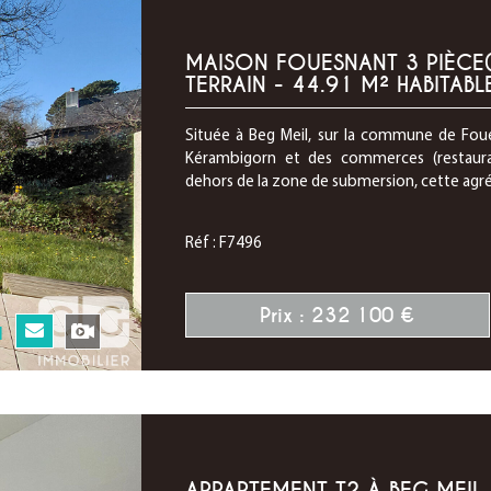
MAISON FOUESNANT 3 PIÈCE(
TERRAIN - 44.91 M² HABITABL
Située à Beg Meil, sur la commune de Fou
Kérambigorn et des commerces (restaurant
dehors de la zone de submersion, cette agré
Réf : F7496
Prix : 232 100 €
N
APPARTEMENT T2 À BEG MEIL