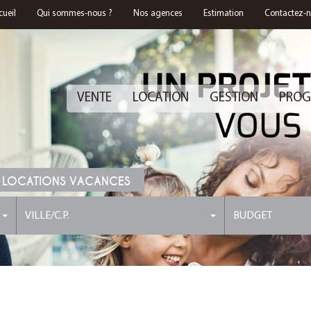
cueil
Qui sommes-nous ?
Nos agences
Estimation
Contactez-
VENTE
LOCATION
GESTION
PROG
 LOCATIONS VACANCES
VILLE/C.P.
BUDGET