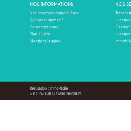
NOS INFORMATIONS
NOS SE
Nos annonces immobilières
Transact
Qui nous sommes ?
Location
Contactez-nous
Gestion 
Plan du site
Location
Mentions légales
Immobili
Réalisation : immo-facile
© CLG - CAILLIAU & LE GARO IMMOBILIER