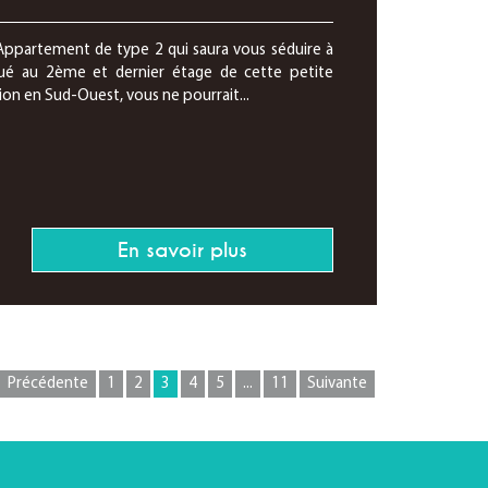
ppartement de type 2 qui saura vous séduire à
tué au 2ème et dernier étage de cette petite
ion en Sud-Ouest, vous ne pourrait...
En savoir plus
Précédente
1
2
3
4
5
...
11
Suivante