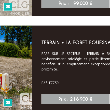
Prix : 199 000 €
N
TERRAIN + LA FORET FOUESNA
RARE SUR LE SECTEUR - TERRAIN À BÂ
environnement privilégié et particulière
bénéficie d'un emplacement exceptionn
proximité...
Réf : F7759
Prix : 216 900 €
N