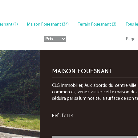
esnant (1)
Maison Fouesnant (34)
Terrain Fouesnant (3)
Tous l
Page :
MAISON FOUESNANT
CLG Immobilier, Aux abords du centre vil
commerces, venez visiter cette maison des 
séduira par sa luminosité, la surface de son t
Réf : f7114