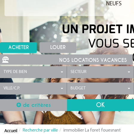
NEUFS
ACHETER
LOUER
NOS LOCATIONS VACANCES
TYPE DE BIEN
SECTEUR
VILLE/C.P.
BUDGET
de critères
Recherche par ville
immobilier La foret fouesnant