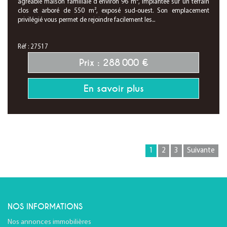
agréable maison familiale d'environ 96 m², implantée sur un terrain
clos et arboré de 550 m², exposé sud-ouest. Son emplacement
privilégié vous permet de rejoindre facilement les...
Réf : 27517
Prix : 288 000 €
En savoir plus
1
2
3
Suivante
NOS INFORMATIONS
Nos annonces immobilières